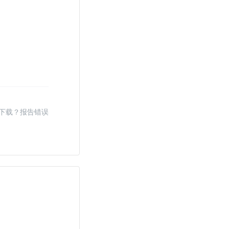
秋天作文
校运会作文
爱在我身边作文
买卖合同
推荐信
服务口号
工作报告
下载？报告错误