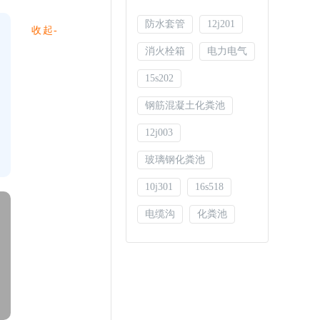
防水套管
12j201
收起-
消火栓箱
电力电气
15s202
钢筋混凝土化粪池
12j003
玻璃钢化粪池
10j301
16s518
电缆沟
化粪池
06ms201
钢结构图集
05s502
16g101
排水检查井