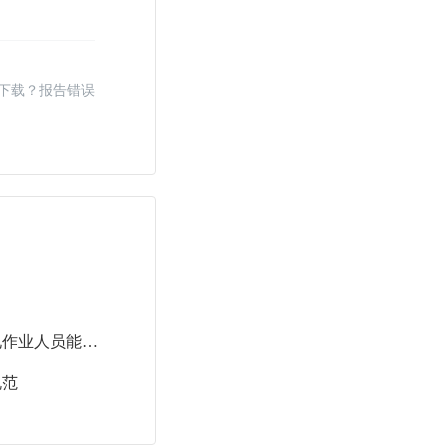
盖板
下载？报告错误
T/SDL 8-2025 深圳市新型电力系统配网不停电作业人员能力评价标准
规范