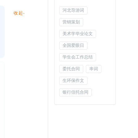
河北导游词
收起-
营销策划
美术学毕业论文
全国爱眼日
学生会工作总结
委托合同
串词
生环保作文
银行信托合同
光棍节
环保演讲稿
遵守纪律作文
奥运会作文