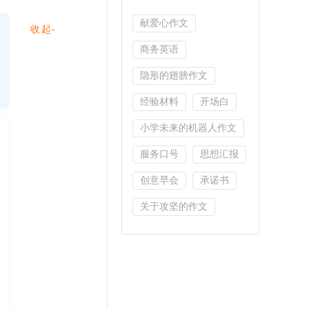
献爱心作文
收起-
商务英语
隐形的翅膀作文
经验材料
开场白
小学未来的机器人作文
服务口号
思想汇报
创意早会
承诺书
关于攻坚的作文
植树造林作文
欲速则不达作文
个人介绍
祝酒词