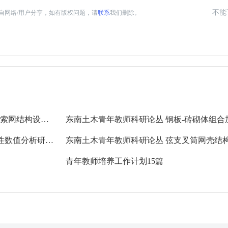
不能
自网络/用户分享，如有版权问题，请
联系
我们删除。
东南土木青年教师科研论丛 FAST主动反射面索网结构设计与施工研究 罗斌，郭正兴，姜鹏 著 (2016版)
东南土木青年教师科研论丛 砂性土宏细观特性数值分析研究 赵学亮 著 (2017版)
青年教师培养工作计划15篇