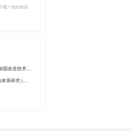
下载？报告错误
东南土木青年教师科研论丛 钢板-砖砌体组合加固改造技术试验研究与应用 敬登虎 著 (2017版)
东南土木青年教师科研论丛 弦支叉筒网壳结构体系研究 (朱明亮 著) (2015版)