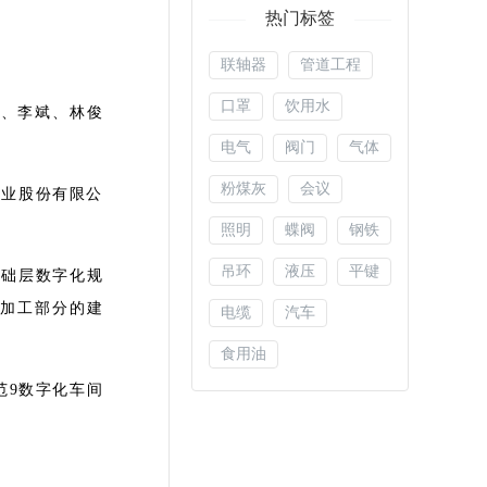
热门标签
联轴器
管道工程
口罩
饮用水
宇、李斌、林俊
电气
阀门
气体
粉煤灰
会议
天业股份有限公
照明
蝶阀
钢铁
吊环
液压
平键
基础层数字化规
加工部分的建
电缆
汽车
食用油
范9数字化车间