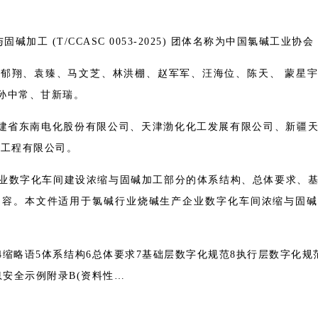
加工 (T/CCASC 0053-2025) 团体名称为中国氯碱工业协会
郁翔、袁臻、马文芝、林洪棚、赵军军、汪海位、陈天、 蒙星
孙中常、甘新瑞。
福建省东南电化股份有限公司、天津渤化化工发展有限公司、新疆
达工程有限公司。
业数字化车间建设浓缩与固碱加工部分的体系结构、总体要求、
内容。本文件适用于氯碱行业烧碱生产企业数字化车间浓缩与固碱
4缩略语5体系结构6总体要求7基础层数字化规范8执行层数字化规
息安全示例附录B(资料性…