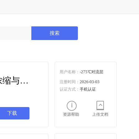
搜索
用户名称：
-275℃对流层
T/CCASC 0053-2025 氯碱工业数字化车间建设指南 烧碱生产 浓缩与固碱加工
注册时间：
2026-03-03
认证方式：
手机认证
下载
资源帮助
上传文档