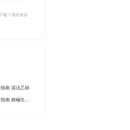
下载？报告错误
建设指南 湿法乙炔
T/CCASC 0053-2025 氯碱工业数字化车间建设指南 烧碱生产 浓缩与固碱加工