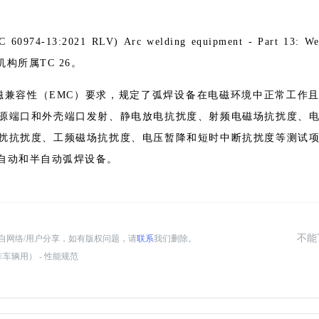
2021 RLV) Arc welding equipment - Part 13: Weld
织机构所属TC 26。
焊设备的电磁兼容性（EMC）要求，规定了弧焊设备在电磁环境中正常工
源端口和外壳端口发射、静电放电抗扰度、射频电磁场抗扰度、
扰抗扰度、工频磁场抗扰度、电压暂降和短时中断抗扰度等测试
自动和半自动弧焊设备。
不能
自网络/用户分享，如有版权问题，请
联系
我们删除。
素灯（非车辆用） - 性能规范