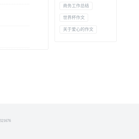
商务工作总结
世界杯作文
关于爱心的作文
农村农业工作计划
快乐的时光作文
服务口号
实习自我鉴定
请柬
为自己喝彩作文
这儿真美小学作文
入党介绍人意见
21676
广告词