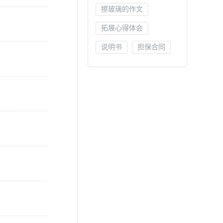
擦玻璃的作文
拓展心得体会
说明书
担保合同
团结互助作文
技术工作计划
工作总结结尾
内蒙古导游词
公文命令
教师心得体会
关于生命安全的作文
关于希望的作文