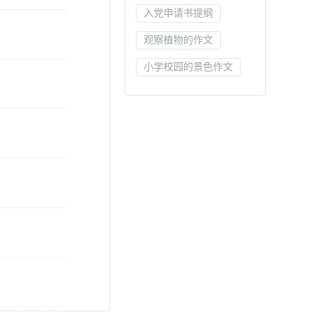
入党申请书提纲
观察植物的作文
小学校园的景色作文
会议签单模板
招标工作总结
教师心得体会
我爱我的家乡作文
欲速则不达作文
作文自然景观
个人工作总结
社团活动总结
美丽的梦作文
决议